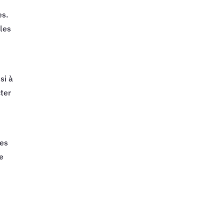
es.
 les
si à
ter
les
re