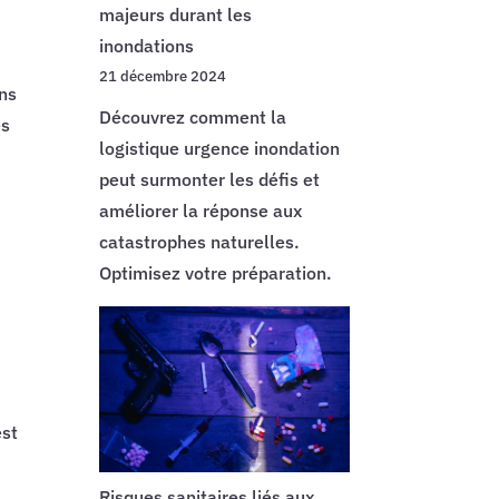
sont
majeurs durant les
essentiels
inondations
en
21 décembre 2024
ans
complément
Découvrez comment la
es
des
logistique urgence inondation
barrières
peut surmonter les défis et
classiques
améliorer la réponse aux
?
catastrophes naturelles.
Optimisez votre préparation.
est
.
Risques sanitaires liés aux