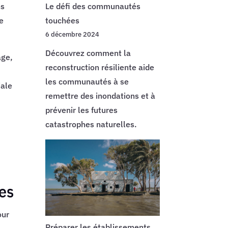
Le défi des communautés
ns
touchées
re
6 décembre 2024
Découvrez comment la
age,
reconstruction résiliente aide
les communautés à se
iale
remettre des inondations et à
prévenir les futures
catastrophes naturelles.
les
our
Préparer les établissements