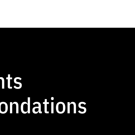
nts
nondations