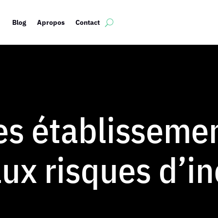
Blog
Apropos
Contact
es établisseme
aux risques d’i