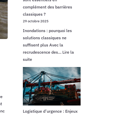
complément des barrières
classiques ?
29 octobre 2025
Inondations : pourquoi les
solutions classiques ne
suffisent plus Avec la
recrudescence des…
Lire la
:
suite
Pourquoi
les
sacs
anti-
inondation
re
ultra-
nt
absorbants
onc
Logistique d’urgence : Enjeux