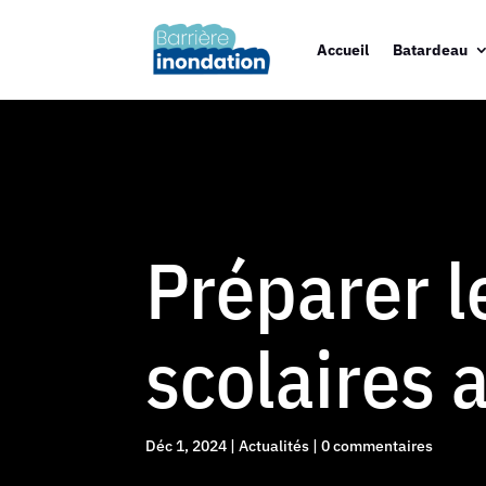
Accueil
Batardeau
Préparer l
scolaires 
Déc 1, 2024
|
Actualités
|
0 commentaires