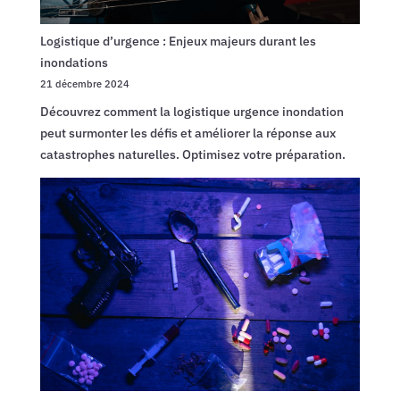
en
complém
Logistique d’urgence : Enjeux majeurs durant les
des
inondations
barrière
21 décembre 2024
classiqu
?
Découvrez comment la logistique urgence inondation
peut surmonter les défis et améliorer la réponse aux
catastrophes naturelles. Optimisez votre préparation.