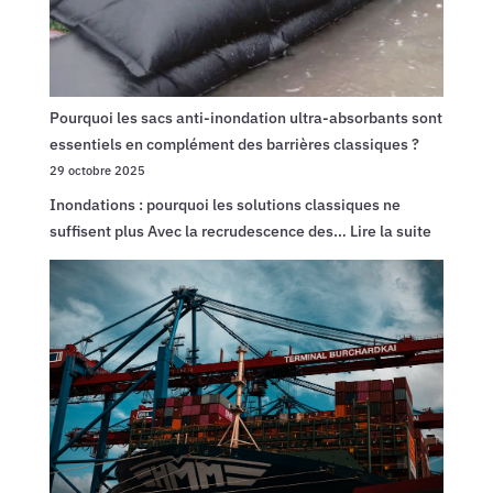
Pourquoi les sacs anti-inondation ultra-absorbants sont
essentiels en complément des barrières classiques ?
29 octobre 2025
Inondations : pourquoi les solutions classiques ne
:
suffisent plus Avec la recrudescence des…
Lire la suite
Pourquo
les
sacs
anti-
inondati
ultra-
absorba
sont
essentie